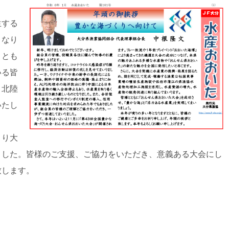
。
生する
くなり
ととも
いる皆
、北陸
いたし
くり大
ました。皆様のご支援、ご協力をいただき、意義ある大会にし
致します。